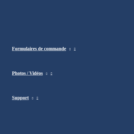
situations les plus complexes et pour une polyvale
systèmes spécialisés de contrôle de commandes.
*Ce n’est pas offert sur l’Alltrack HD3.
Formulaires de commande
Photos / Vidéos
Support