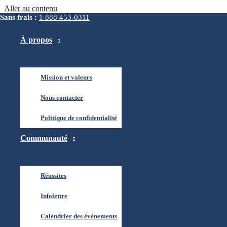
Aller au contenu
Sans frais :
1 888 453-0311
À propos
Mission et valeurs
Nous contacter
APERçU
Politique de confidentialité
Communauté
Conçu pour la performance. Pensé pour la vraie vie.
Chaque fauteuil roulant motorisé Alltrack est conçu ave
Réussites
utilisateurs, dans de vrais environnements. De son syst
gamme Alltrack est conçue pour s’adapter et performer, à
Infolettre
Caractéristiques communes à tous les modèles
Calendrier des événements