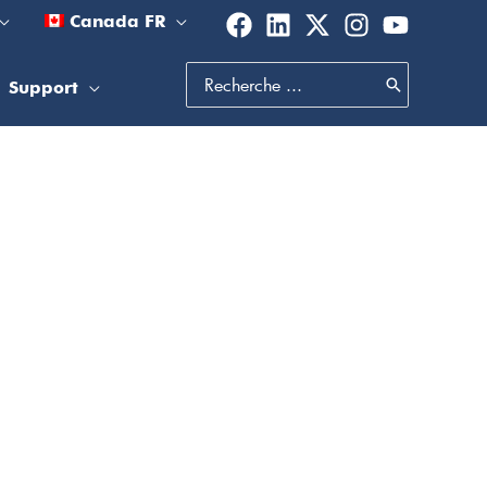
Canada FR
Search
Support
for: