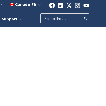
Canada FR
Search
Support
for: