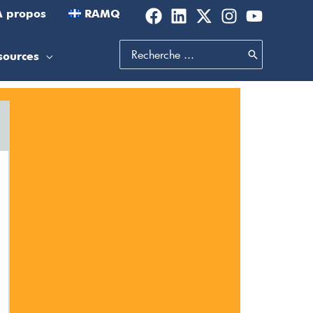
À propos
RAMQ
Search
sources
for: