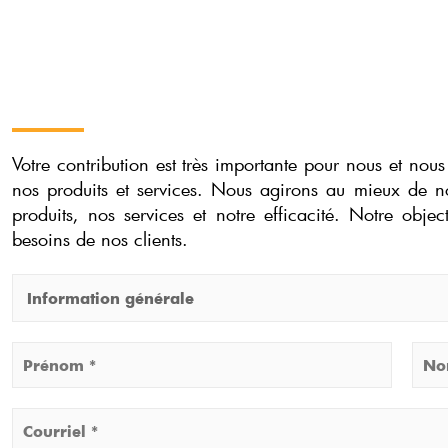
Votre contribution est très importante pour nous et no
nos produits et services. Nous agirons au mieux de n
produits, nos services et notre efficacité. Notre object
besoins de nos clients.
F
a
i
N
r
o
F
L
e
m
C
i
a
u
*