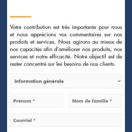
Votre contribution est très importante pour nous
et nous apprécions vos commentaires sur nos
produits et services. Nous agirons au mieux de
nos capacités afin d’améliorer nos produits, nos
services et notre efficacité. Notre objectif est de
rester concentré sur les besoins de nos clients.
F
a
i
N
r
o
e
F
L
m
C
u
i
a
*
r
s
o
n
s
t